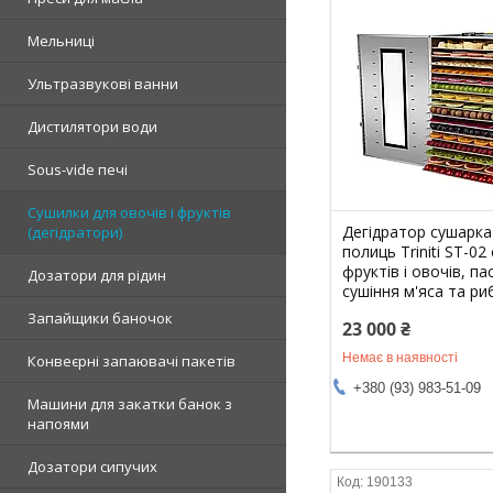
Мельниці
Ультразвукові ванни
Дистилятори води
Sous-vide печі
Сушилки для овочів і фруктів
Дегідратор сушарка
(дегідратори)
полиць Triniti ST-02
фруктів і овочів, па
Дозатори для рідин
сушіння м'яса та ри
Запайщики баночок
23 000 ₴
Немає в наявності
Конвеєрні запаювачі пакетів
+380 (93) 983-51-09
Машини для закатки банок з
напоями
Дозатори сипучих
190133