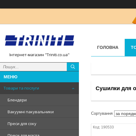
ГОЛОВНА
Т
Інтернет-магазин "Triniti.co.ua"
Сушилки для ов
Товари та послуги
Блендери
Вакуумні пакувальники
Преси для соку
190533
Преси для масла