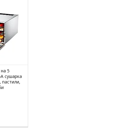
 на 5
5A сушарка
, пастили,
би