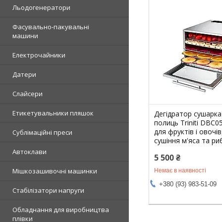
Льодогенератори
Фасувально-пакувальні
машини
Електрочайники
Датери
Слайсери
Етикетувальники пляшок
Дегідратор сушарка
полиць Triniti DBC0
для фруктів і овочів
Сублімаційні преси
сушіння м'яса та ри
Автоклави
5 500 ₴
Мішкозашивочні машинки
Немає в наявності
+380 (93) 983-51-09
Стабілізатори напруги
Обладнання для виробництва
плівки