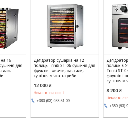
 на 16
Дегідратор сушарка на 12
Дегідратор
 сушіння для
полиць Triniti ST-06 сушіння для
полиць з У
стили,
фруктів і овочів, пастили,
Triniti ST-
би
сушіння м'яса та риби
фруктів і о
сушіння м'
12 000 ₴
8 200 ₴
Немає в наявності
Немає в наяв
+380 (93) 983-51-09
+380 (93) 