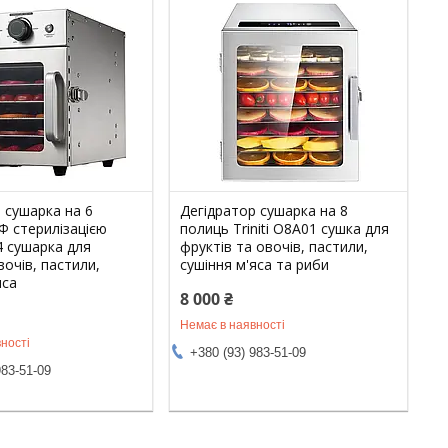
 сушарка на 6
Дегідратор сушарка на 8
Ф стерилізацією
полиць Triniti O8A01 сушка для
04 сушарка для
фруктів та овочів, пастили,
вочів, пастили,
сушіння м'яса та риби
яса
8 000 ₴
Немає в наявності
ності
+380 (93) 983-51-09
983-51-09