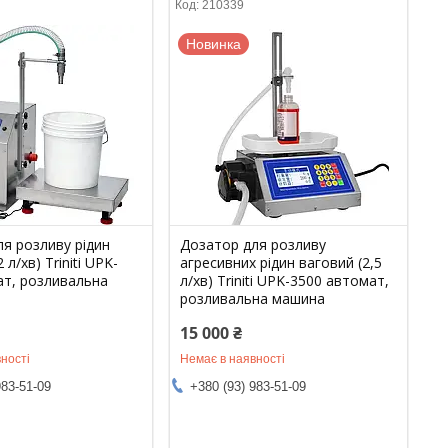
210339
Новинка
я розливу рідин
Дозатор для розливу
 л/хв) Triniti UPK-
агресивних рідин ваговий (2,5
ат, розливальна
л/хв) Triniti UPK-3500 автомат,
розливальна машина
15 000 ₴
ності
Немає в наявності
983-51-09
+380 (93) 983-51-09