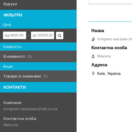
Відгуки
ФІЛЬТРИ
Ціна
Інтернет-магазин tri
Наявність
В наявності
5
Микола
Акція
Київ, Україна
Товари зі знижками
5
КОНТАКТИ
Інтернет-магазин triniti.co.ua
Микола