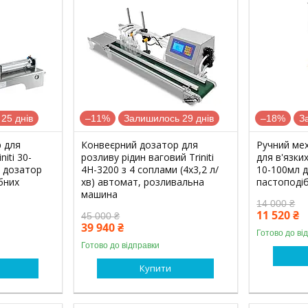
25 днів
–11%
Залишилось 29 днів
–18%
З
 для
Конвеєрний дозатор для
Ручний ме
niti 30-
розливу рідин ваговий Triniti
для в'язких
 дозатор
4H-3200 з 4 соплами (4x3,2 л/
10-100мл д
бних
хв) автомат, розливальна
пастоподіб
машина
14 000 ₴
11 520 ₴
45 000 ₴
39 940 ₴
Готово до ві
Готово до відправки
Купити