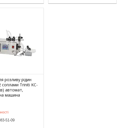
я розливу рідин
 соплами Triniti KC-
хв) автомат,
на машина
ності
983-51-09