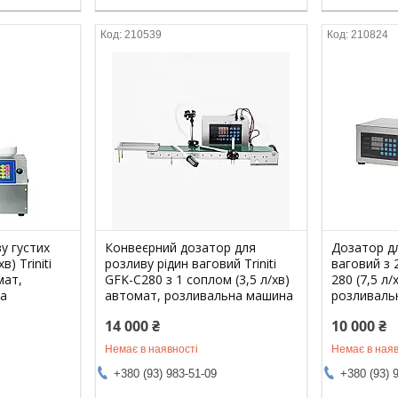
210539
210824
у густих
Конвеєрний дозатор для
Дозатор дл
в) Triniti
розливу рідин ваговий Triniti
ваговий з 2
мат,
GFK-C280 з 1 соплом (3,5 л/хв)
280 (7,5 л/
на
автомат, розливальна машина
розливаль
14 000 ₴
10 000 ₴
Немає в наявності
Немає в наяв
+380 (93) 983-51-09
+380 (93) 