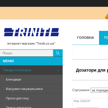
ГОЛОВНА
Т
Інтернет-магазин "Triniti.co.ua"
Дозатори для 
Товари та послуги
Блендери
Вакуумні пакувальники
Преси для соку
210137
Преси для масла