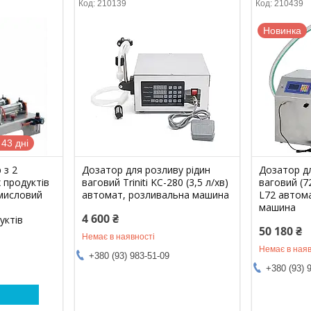
210139
210439
Новинка
43 дні
 з 2
Дозатор для розливу рідин
Дозатор дл
 продуктів
ваговий Triniti KC-280 (3,5 л/хв)
ваговий (72
омисловий
автомат, розливальна машина
L72 автом
машина
4 600 ₴
уктів
50 180 ₴
Немає в наявності
Немає в наяв
+380 (93) 983-51-09
+380 (93) 