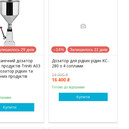
алишилось 29 днів
–14%
Залишилось 11 днів
ханічний дозатор
Дозатор для рідких рідин KC-
 продуктів Triniti A03
280 з 4 соплами
озатор рідких та
19 000 ₴
них продуктів
16 400 ₴
Готово до відправки
Купити
дправки
Купити