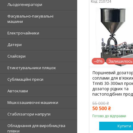
210724
Льодогенератори
Фасувально-пакувальні
машини
Електрочайники
Датери
Слайсери
–8%
Залишилось 
Етикетувальники пляшок
Поршневий дозатор
соплами для в'язких
Сублімаційні преси
Triniti 30-300мл пр
дозатор рідких та
Автоклави
пастоподібних прод
Мішкозашивочні машинки
55 000 ₴
50 500 ₴
Стабілізатори напруги
Готово до відправки
Обладнання для виробництва
Купити
плівки