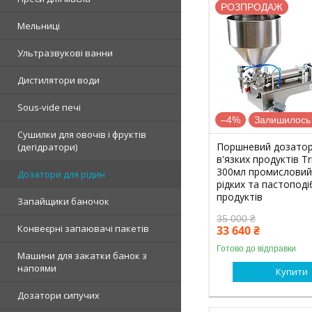
РОЗПРОДАЖ
Мельниці
Ультразвукові ванни
Дистилятори води
Sous-vide печі
–4%
Залишилось 
Сушилки для овочів і фруктів
Поршневий дозатор
(дегідратори)
в'язких продуктів Tri
300мл промисловий
Дозатори для рідин
рідких та пастоподі
продуктів
Запайщики баночок
35 000 ₴
Конвеєрні запаювачі пакетів
33 640 ₴
Готово до відправки
Машини для закатки банок з
напоями
Купити
Дозатори сипучих