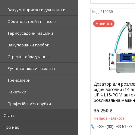
Вакуумні присоски для плитки
210239
Обмотка стрейч плівкою
Новинка
Термоусадочні машини
Закупорщики пробок
Стрепінг обладнання
Ручні запаювачі пакетів
Трейсилери
Дозатор для розлив
рідин ваговий (14 л/х
Пакетики
UPK-L15-POM авто
розливальна маши
Професійні м'ясорубки
35 250 ₴
Статті
Немає в наявності
+380 (93) 983-51-09
Про нас