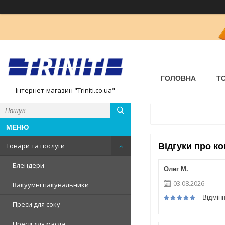
ГОЛОВНА
Т
Інтернет-магазин "Triniti.co.ua"
Відгуки про ко
Товари та послуги
Блендери
Олег М.
03.08.2026
Вакуумні пакувальники
Відмін
Преси для соку
Преси для масла