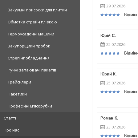
29.07.2026
Вакуумні присоски для плитки
Відмін
Обмотка стрейч плівкою
Термоусадочні машини
Юрій С.
25.07.2026
Закупорщики пробок
Відмін
Стрепінг обладнання
Ручні запаювачі пакетів
Юрий К.
Трейсилери
25.07.2026
Відмін
Пакетики
Професійні м'ясорубки
Статті
Роман К.
23.07.2026
Про нас
Відмін