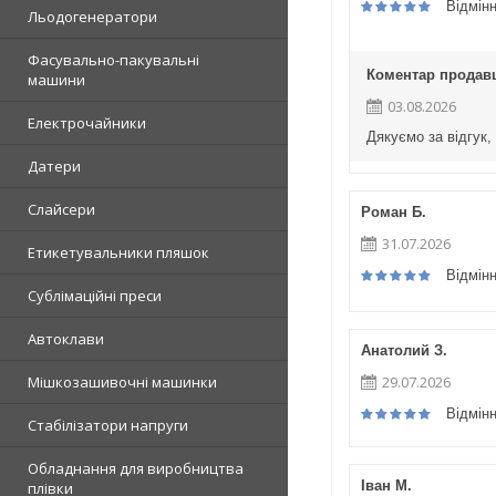
Відмін
Льодогенератори
Фасувально-пакувальні
Коментар продав
машини
03.08.2026
Електрочайники
Дякуємо за відгук,
Датери
Слайсери
Роман Б.
31.07.2026
Етикетувальники пляшок
Відмін
Сублімаційні преси
Автоклави
Анатолий З.
29.07.2026
Мішкозашивочні машинки
Відмін
Стабілізатори напруги
Обладнання для виробництва
Іван М.
плівки