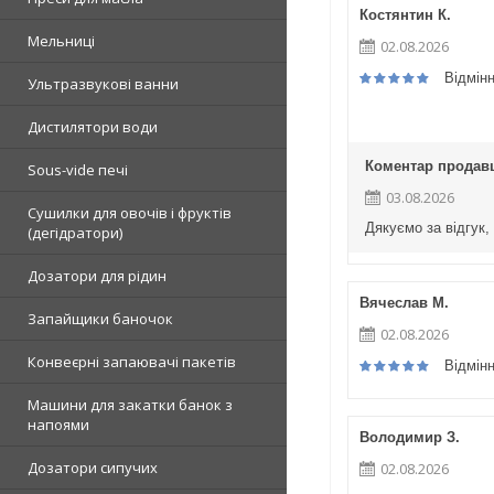
Костянтин К.
Мельниці
02.08.2026
Відмін
Ультразвукові ванни
Дистилятори води
Коментар продав
Sous-vide печі
03.08.2026
Сушилки для овочів і фруктів
Дякуємо за відгук,
(дегідратори)
Дозатори для рідин
Вячеслав М.
Запайщики баночок
02.08.2026
Конвеєрні запаювачі пакетів
Відмін
Машини для закатки банок з
напоями
Володимир З.
Дозатори сипучих
02.08.2026