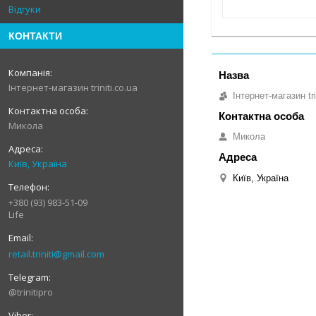
Відгуки
КОНТАКТИ
Інтернет-магазин triniti.co.ua
Інтернет-магазин tri
Микола
Микола
Київ, Україна
Київ, Україна
+380 (93) 983-51-09
Life
retail.triniti@gmail.com
@trinitipro