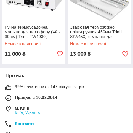
Ручна термоусадочна
Зварювач термозбіжної
машина для целофану (40 х
плівки ручний 450мм Triniti
30 см) Triniti TW4030,
SKA450, комплект для
запаювач целофанової
термоусадочної запайки
Немає в наявності
Немає в наявності
плівки
11 000
13 000
₴
₴
Про нас
99% позитивних з 147 відгуків за рік
Працює з 10.02.2014
м. Київ
Київ, Україна
Контакти