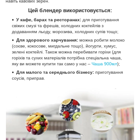
навіть кавових зерен.
Цей блендер використовується:
У кафе, барах та ресторанах:
для приготування
свіжих смузі та фрешів, холодних коктейлів з
додаванням льоду, морозива, холодних супів тощо;
Для здорового харчування:
можна робити молоко
(соєве, кокосове, мигдальне тощо), йогурти, хумус,
зелені коктейлі. Також можна перебивати горіхи (для
горіхів та сухих матеріалів потрібна спеціальна чаша,
яку ви можете купити так само у нас –
Чаша 900мл
);
Для малого та середнього бізнесу:
приготування
соусів, приправ.