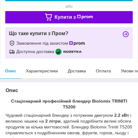
або
Купити з
Що таке купити з Пром?
Замовлення під захистом
Доступна доставка
Опис
Характеристики
Доставка
Оплата
Умови п
Опис
Стаціонарний професійний блендер Biolomix TRINITI
T5200
Чудовий стаціонарний блендер з потужним двигуном
2.2 кВт
і
великою чашею на
2 літри
, здатний подрібнити великі обсяги
продуктів за кілька миттєвостей. Блендер Biolomix Triniti T5200
справляється з подрібненням овочів, фруктів, горіхів, льоду і