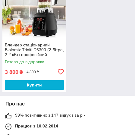
Блендер стаціонарний
Biolomix Triniti D6300 (2 Літра,
2.2 кВт) професійний
блендер з чашею для смузі,
Готово до відправки
фрешів, коктейлів
3 800
₴
4 800 ₴
Купити
Про нас
99% позитивних з 147 відгуків за рік
Працює з 10.02.2014