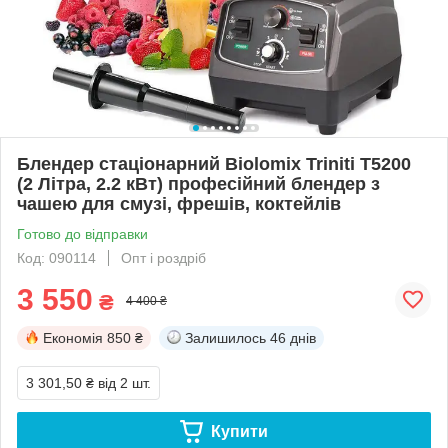
Блендер стаціонарний Biolomix Triniti T5200
(2 Літра, 2.2 кВт) професійний блендер з
чашею для смузі, фрешів, коктейлів
Готово до відправки
Код: 090114
Опт і роздріб
3 550
₴
4 400 ₴
Економія
850 ₴
Залишилось
46 днів
3 301,50 ₴
від 2 шт.
Купити