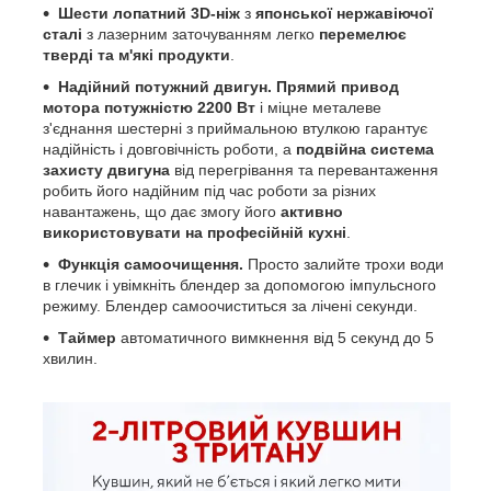
Шести лопатний 3D-ніж
з
японської нержавіючої
сталі
з лазерним заточуванням легко
перемелює
тверді та м'які продукти
.
Надійний потужний двигун. Прямий привод
мотора потужністю 2200 Вт
і міцне металеве
з'єднання шестерні з приймальною втулкою гарантує
надійність і довговічність роботи, а
подвійна система
захисту двигуна
від перегрівання та перевантаження
робить його надійним під час роботи за різних
навантажень, що дає змогу його
активно
використовувати на професійній кухні
.
Функція самоочищення.
Просто залийте трохи води
в глечик і увімкніть блендер за допомогою імпульсного
режиму. Блендер самоочиститься за лічені секунди.
Таймер
автоматичного вимкнення від 5 секунд до 5
хвилин.