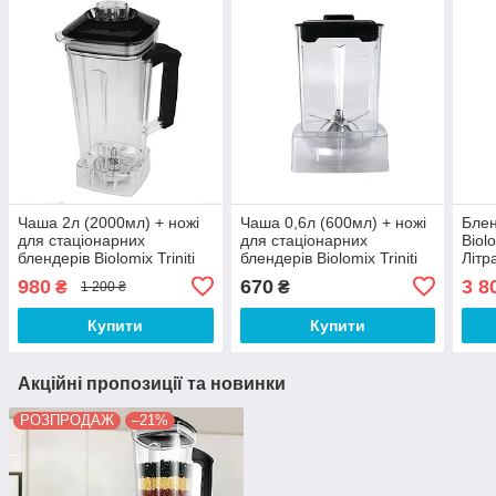
Чаша 2л (2000мл) + ножі
Чаша 0,6л (600мл) + ножі
Блен
для стаціонарних
для стаціонарних
Biol
блендерів Biolomix Triniti
блендерів Biolomix Triniti
Літра
T5200, D6300
T5200, D6300
проф
980
670
3 8
₴
₴
1 200 ₴
чаше
кокт
Купити
Купити
Акційні пропозиції та новинки
РОЗПРОДАЖ
–21%