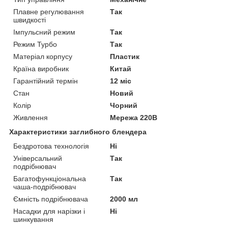
Плавне регулювання
Так
швидкості
Імпульсний режим
Так
Режим Турбо
Так
Матеріал корпусу
Пластик
Країна виробник
Китай
Гарантійний термін
12 міс
Стан
Новий
Колір
Чорний
Живлення
Мережа 220В
Характеристики заглибного блендера
Бездротова технологія
Ні
Універсальний
Так
подрібнювач
Багатофункціональна
Так
чаша-подрібнювач
Ємність подрібнювача
2000 мл
Насадки для нарізки і
Ні
шинкування