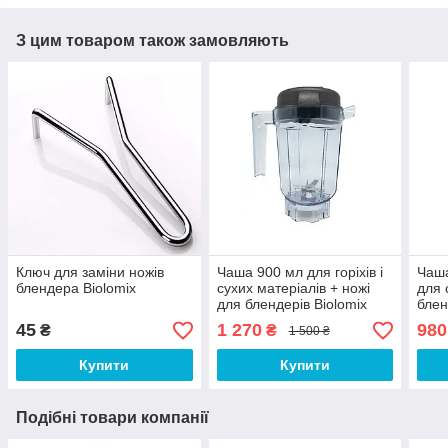
З цим товаром також замовляють
Ключ для заміни ножів
Чаша 900 мл для горіхів і
Чаша
блендера Biolomix
сухих матеріалів + ножі
для 
для блендерів Biolomix
блен
Triniti T5200, D6300
T520
45
1 270
980
₴
₴
1 500 ₴
Купити
Купити
Подібні товари компанії