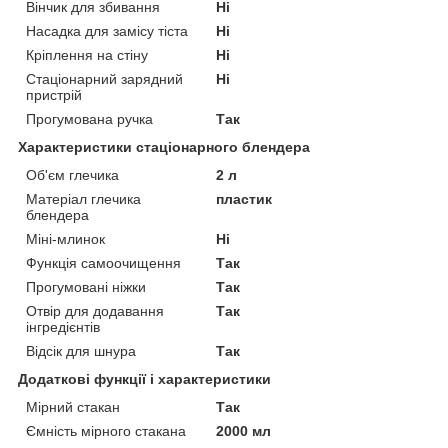
Вінчик для збивання
Ні
Насадка для замісу тіста
Ні
Кріплення на стіну
Ні
Стаціонарний зарядний
Ні
пристрій
Прогумована ручка
Так
Характеристики стаціонарного блендера
Об'єм глечика
2 л
Матеріал глечика
пластик
блендера
Міні-млинок
Ні
Функція самоочищення
Так
Прогумовані ніжки
Так
Отвір для додавання
Так
інгредієнтів
Відсік для шнура
Так
Додаткові функції і характеристики
Мірний стакан
Так
Ємність мірного стакана
2000 мл