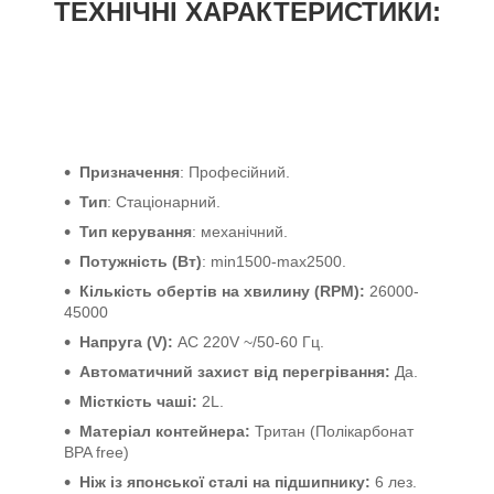
ТЕХНІЧНІ ХАРАКТЕРИСТИКИ:
Призначення
: Професійний.
Тип
: Стаціонарний.
Тип керування
: механічний.
Потужність (Вт)
: min1500-max2500.
Кількість обертів на хвилину (RPM):
26000-
45000
Напруга (V):
AC 220V ~/50-60 Гц.
Автоматичний захист від перегрівання:
Да.
Місткість чаші:
2L.
Матеріал контейнера:
Тритан (Полікарбонат
BPA free)
Ніж із японської сталі на підшипнику:
6 лез.