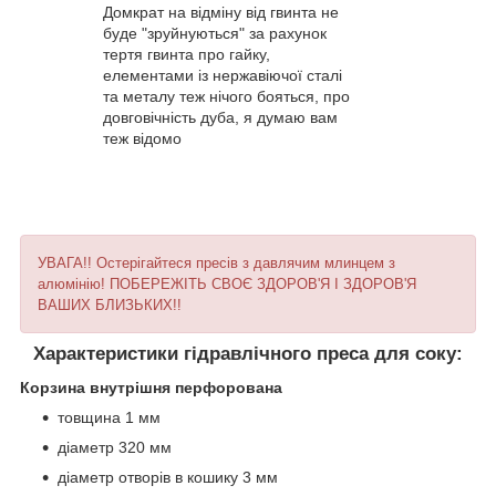
Домкрат на відміну від гвинта не
буде "зруйнуються" за рахунок
тертя гвинта про гайку,
елементами із нержавіючої сталі
та металу теж нічого бояться, про
довговічність дуба, я думаю вам
теж відомо
УВАГА!! Остерігайтеся пресів з давлячим млинцем з
алюмінію! ПОБЕРЕЖІТЬ СВОЄ ЗДОРОВ'Я І ЗДОРОВ'Я
ВАШИХ БЛИЗЬКИХ!!
Характеристики гідравлічного преса для соку:
Корзина внутрішня перфорована
товщина 1 мм
діаметр 320 мм
діаметр отворів в кошику 3 мм