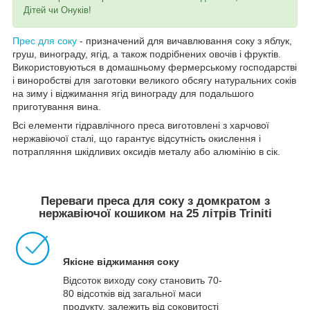
Дітей чи Онуків!
Прес для соку
- призначений для вичавлювання соку з яблук,
груш, винограду, ягід, а також подрібнених овочів і фруктів.
Використовуються в домашньому фермерському господарстві
і виноробстві для заготовки великого обсягу натуральних соків
на зиму і віджимання ягід винограду для подальшого
приготування вина.
Всі елементи гідравлічного преса виготовлені з харчової
нержавіючої сталі, що гарантує відсутність окислення і
потрапляння шкідливих оксидів металу або алюмінію в сік.
Переваги преса для соку з домкратом з
нержавіючої кошиком на 25 літрів Triniti
Якісне віджимання соку
Відсоток виходу соку становить 70-
80 відсотків від загальної маси
продукту, залежить від соковитості