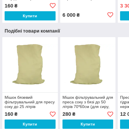
(50х50см) з бязі (для сиру,
корморезка і дробарка
160
3 3
₴
винограду, молока)
для фруктів і ягід
6 000
₴
Купити
Подібні товари компанії
Мішок бязевий
Мішок фільтрувальний для
Прес
фільтрувальний для пресу
преса соку з бязі до 50
гідр
соку до 25 літрів
літрів 70*60см (для сиру,
нерж
(50х50см) з бязі (для сиру,
винограду, молока)
Соко
160
280
12 
₴
₴
винограду, молока)
вино
Купити
Купити