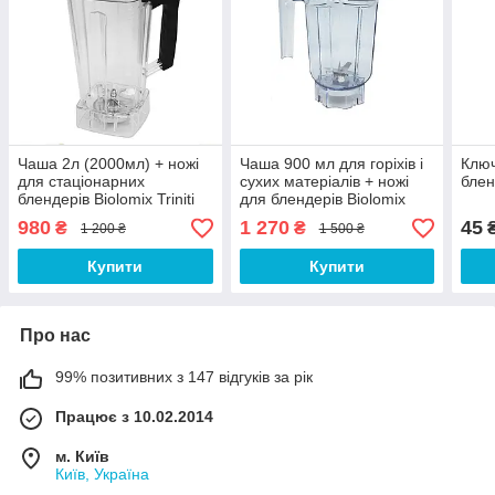
Чаша 2л (2000мл) + ножі
Чаша 900 мл для горіхів і
Ключ
для стаціонарних
сухих матеріалів + ножі
блен
блендерів Biolomix Triniti
для блендерів Biolomix
T5200, D6300
Triniti T5200, D6300
980
1 270
45
₴
₴
1 200 ₴
1 500 ₴
Купити
Купити
Про нас
99% позитивних з 147 відгуків за рік
Працює з 10.02.2014
м. Київ
Київ, Україна