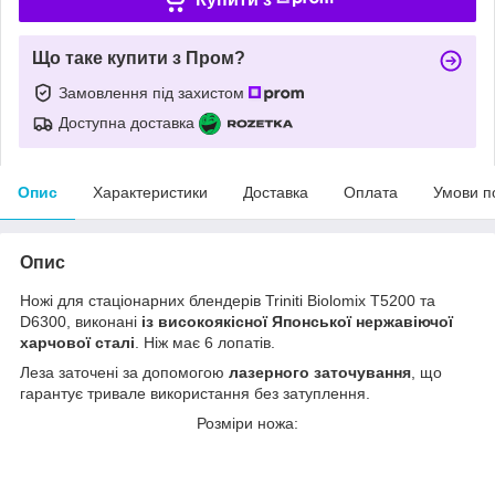
Що таке купити з Пром?
Замовлення під захистом
Доступна доставка
Опис
Характеристики
Доставка
Оплата
Умови п
Опис
Ножі для стаціонарних блендерів Triniti Biolomix T5200 та
D6300, виконані
із високоякісної Японської нержавіючої
харчової сталі
. Ніж має 6 лопатів.
Леза заточені за допомогою
лазерного заточування
, що
гарантує тривале використання без затуплення.
Розміри ножа: