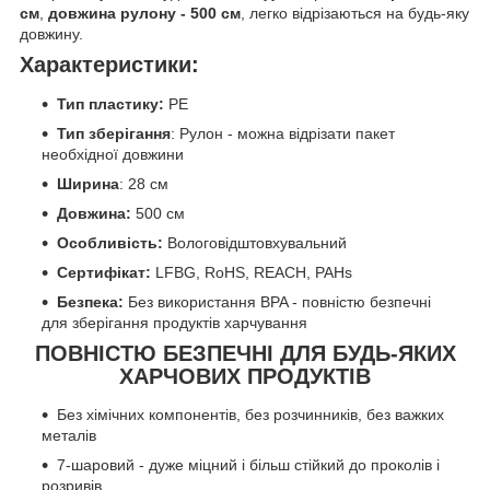
см
,
довжина рулону - 500 см
, легко відрізаються на будь-яку
довжину.
Характеристики:
Тип пластику:
PE
Тип зберігання
: Рулон - можна відрізати пакет
необхідної довжини
Ширина
: 28 см
Довжина:
500 см
Особливість:
Вологовідштовхувальний
Сертифікат:
LFBG, RoHS, REACH, PAHs
Безпека:
Без використання BPA - повністю безпечні
для зберігання продуктів харчування
ПОВНІСТЮ БЕЗПЕЧНІ ДЛЯ БУДЬ-ЯКИХ
ХАРЧОВИХ ПРОДУКТІВ
Без хімічних компонентів, без розчинників, без важких
металів
7-шаровий - дуже міцний і більш стійкий до проколів і
розривів