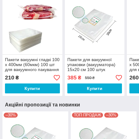
Пакети вакуумні гладкі 100
Пакети для вакуумної
Паке
х 400мм (60мкм) 100 шт
упаковки (вакууматора)
х 50
для вакуумного пакування
15х20 см 100 штук
для 
(вакууматора)
гофровані
(вак
210
385
260
₴
₴
550 ₴
Купити
Купити
Акційні пропозиції та новинки
–30%
ТОП ПРОДАЖ
–30%