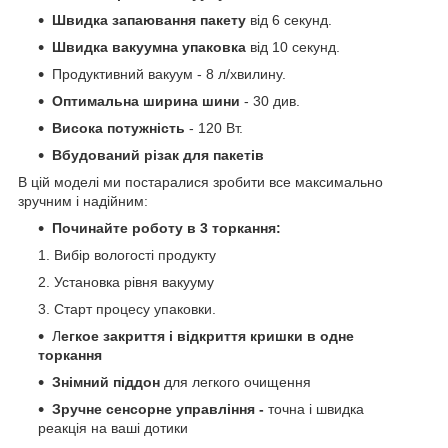
Швидка запаювання пакету
від 6 секунд.
Швидка вакуумна упаковка
від 10 секунд.
Продуктивний вакуум - 8 л/хвилину.
Оптимальна ширина шини
- 30 див.
Висока потужність
- 120 Вт.
Вбудований різак для пакетів
В цій моделі ми постаралися зробити все максимально
зручним і надійним:
Починайте роботу в 3 торкання:
Вибір вологості продукту
Установка рівня вакууму
Старт процесу упаковки.
Л
егкое закриття і відкриття кришки в одне
торкання
Знімний піддон
для легкого очищення
Зручне сенсорне управління -
точна і швидка
реакція на ваші дотики