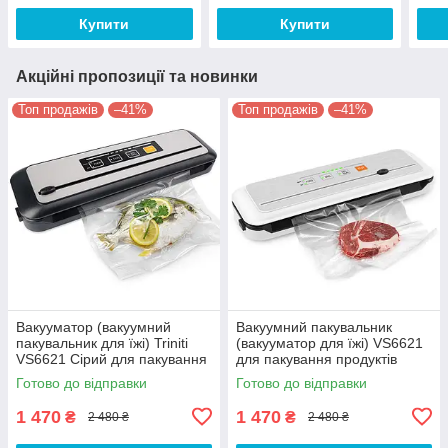
Купити
Купити
Акційні пропозиції та новинки
Топ продажів
–41%
Топ продажів
–41%
Вакууматор (вакуумний
Вакуумний пакувальник
пакувальник для їжі) Triniti
(вакууматор для їжі) VS6621
VS6621 Сірий для пакування
для пакування продуктів
харчових продуктів
харчування
Готово до відправки
Готово до відправки
1 470
1 470
₴
₴
2 480 ₴
2 480 ₴