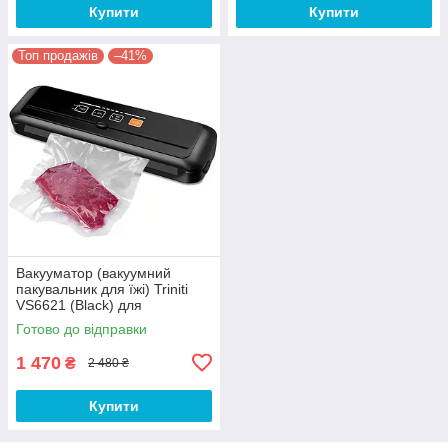
Купити
Купити
Топ продажів
–41%
Вакууматор (вакуумний
пакувальник для їжі) Triniti
VS6621 (Black) для
пакування харчових
Готово до відправки
продуктів
1 470
₴
2 480 ₴
Купити