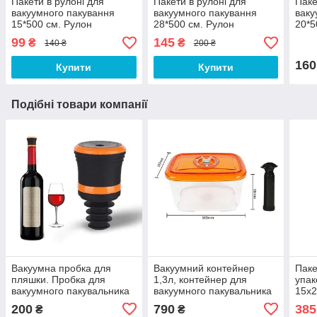
Пакети в рулоні для
Пакети в рулоні для
Паке
вакуумного пакування
вакуумного пакування
ваку
15*500 см. Рулон
28*500 см. Рулон
20*5
гофрований для
гофрований для
гоф
99
145
₴
₴
140 ₴
200 ₴
вакууматора
вакууматора
ваку
160
Купити
Купити
Подібні товари компанії
Вакуумна пробка для
Вакуумний контейнер
Паке
пляшки. Пробка для
1,3л, контейнер для
упак
вакуумного пакувальника
вакуумного пакувальника
15х2
(вакууматора)
(вакууматора) 1300мл
гофр
200
790
385
₴
₴