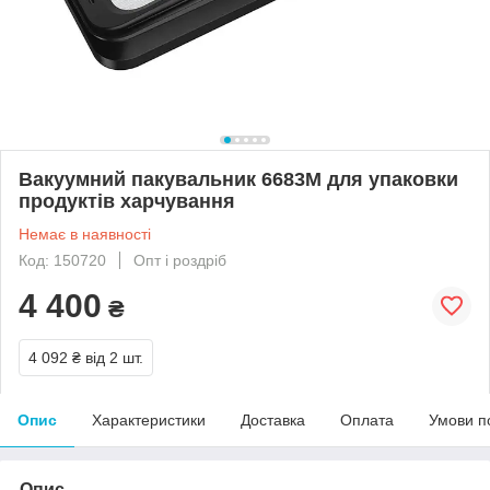
Вакуумний пакувальник 6683M для упаковки
продуктів харчування
Немає в наявності
Код: 150720
Опт і роздріб
4 400
₴
4 092 ₴
від 2 шт.
Опис
Характеристики
Доставка
Оплата
Умови п
Опис