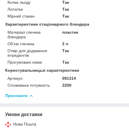
Колка льоду
Так
Лопатка
Так
Мірний стакан
Так
Характеристики стаціонарного блендера
Матеріал глечика
пластик
блендера
Об'єм глечика
2 л
Отвір для додавання
Так
інгредієнтів
Прогумовані ніжки
Так
Користувальницькі характеристики
Артикул
091314
Споживана потужність
2200
Приховати
Умови доставки
Нова Пошта