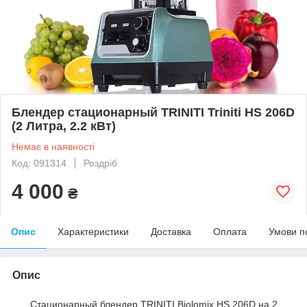
Блендер стационарный TRINITI Triniti HS 206D
(2 Литра, 2.2 кВт)
Немає в наявності
Код: 091314
Роздріб
4 000
₴
Опис
Характеристики
Доставка
Оплата
Умови п
Опис
Стационарный блендер TRINITI Biolomix HS 206D на 2