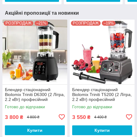
Акційні пропозиції та новинки
РОЗПРОДАЖ
–21%
РОЗПРОДАЖ
–19%
Блендер стаціонарний
Блендер стаціонарний
Biolomix Triniti D6300 (2 Літра,
Biolomix Triniti T5200 (2 Літра,
2.2 кВт) професійний
2.2 кВт) професійний
блендер з чашею для смузі,
блендер з чашею для смузі,
Готово до відправки
Готово до відправки
фрешів, коктейлів
фрешів, коктейлів
3 800
3 550
₴
₴
4 800 ₴
4 400 ₴
Купити
Купити