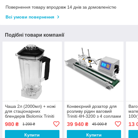
Повернення товару впродовж 14 днів за домовленістю
Всі умови повернення
Подібні товари компанії
Чаша 2л (2000мл) + ножі
Конвеєрний дозатор для
Ваго
для стаціонарних
розливу рідин ваговий
матер
блендерів Biolomix Triniti
Triniti 4H-3200 з 4 соплами
100г
T5200, D6300
(4x3,2 л/хв) автомат,
фасу
980
39 940
13 
₴
₴
1 200 ₴
45 000 ₴
розливальна машина
прод
Купити
Купити