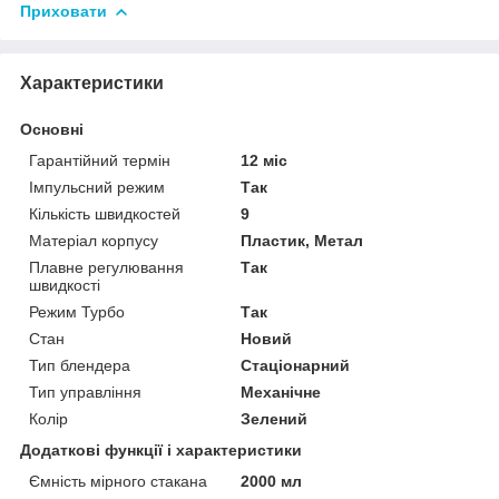
Приховати
Характеристики
Основні
Гарантійний термін
12 міс
Імпульсний режим
Так
Кількість швидкостей
9
Матеріал корпусу
Пластик, Метал
Плавне регулювання
Так
швидкості
Режим Турбо
Так
Стан
Новий
Тип блендера
Стаціонарний
Тип управління
Механічне
Колір
Зелений
Додаткові функції і характеристики
Ємність мірного стакана
2000 мл