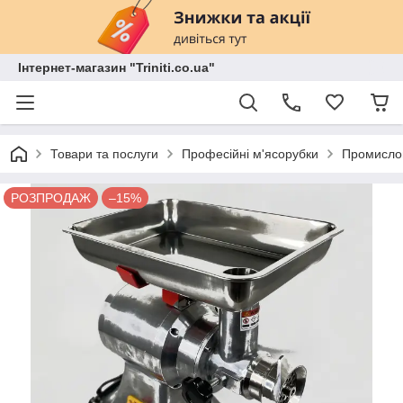
Інтернет-магазин "Triniti.co.ua"
Товари та послуги
Професійні м'ясорубки
Промислов
РОЗПРОДАЖ
–15%