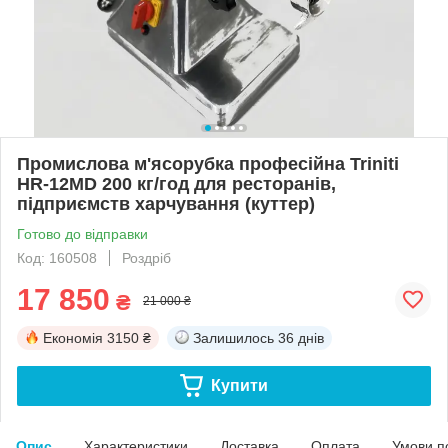
Промислова м'ясорубка професійна Triniti
HR-12MD 200 кг/год для ресторанів,
підприємств харчування (куттер)
Готово до відправки
Код: 160508
Роздріб
17 850
₴
21 000 ₴
Економія
3150 ₴
Залишилось
36 днів
Купити
Опис
Характеристики
Доставка
Оплата
Умови п