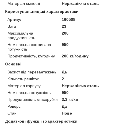
Матеріал ємності
Нержавіюча сталь
Користувальницькі характеристики
Артикул
160508
Вага
23
Максимальна
200
продуктивність
Номінальна споживана
950
потужність
Продуктивність, кг/годину
200 кг/годину
Основні
Захист від перевантажень
Да
Кількість решіток
2
Матеріал корпусу
Нержавіюча сталь
Номінальна потужність
950
Продуктивність м'ясорубки
3.3 кг/хв
Реверс
Да
Стан
Нове
Додаткові функції і характеристики