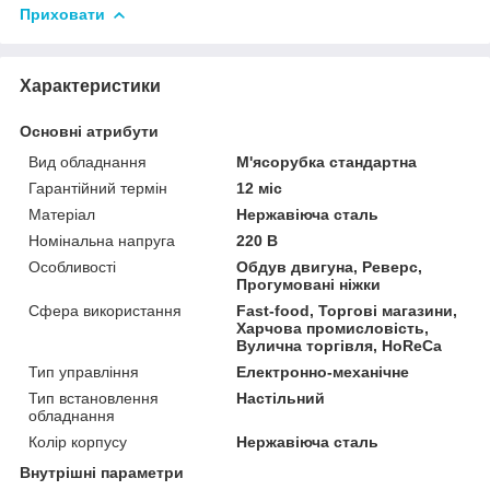
Приховати
Характеристики
Основні атрибути
Вид обладнання
М'ясорубка стандартна
Гарантійний термін
12 міс
Матеріал
Нержавіюча сталь
Номінальна напруга
220 В
Особливості
Обдув двигуна, Реверс,
Прогумовані ніжки
Сфера використання
Fast-food, Торгові магазини,
Харчова промисловість,
Вулична торгівля, HoReCa
Тип управління
Електронно-механічне
Тип встановлення
Настільний
обладнання
Колір корпусу
Нержавіюча сталь
Внутрішні параметри