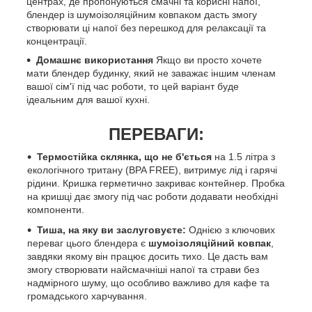
центрах, де пропонуються смачні та корисні напої,
блендер із шумоізоляційним ковпаком дасть змогу
створювати ці напої без перешкод для релаксації та
концентрації.
Домашнє використання
Якщо ви просто хочете
мати блендер будинку, який не заважає іншим членам
вашої сім'ї під час роботи, то цей варіант буде
ідеальним для вашої кухні.
ПЕРЕВАГИ:
Термостійка склянка, що не б'ється
на 1.5 літра з
екологічного тритану (BPA FREE), витримує лід і гарячі
рідини. Кришка герметично закриває контейнер. Пробка
на кришці дає змогу під час роботи додавати необхідні
компоненти.
Тиша, на яку ви заслуговуєте:
Однією з ключових
переваг цього блендера є
шумоізоляційний ковпак
,
завдяки якому він працює досить тихо. Це дасть вам
змогу створювати найсмачніші напої та страви без
надмірного шуму, що особливо важливо для кафе та
громадського харчування.