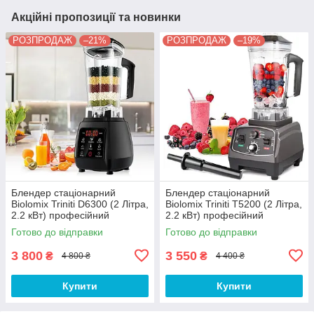
Акційні пропозиції та новинки
РОЗПРОДАЖ
–21%
РОЗПРОДАЖ
–19%
Блендер стаціонарний
Блендер стаціонарний
Biolomix Triniti D6300 (2 Літра,
Biolomix Triniti T5200 (2 Літра,
2.2 кВт) професійний
2.2 кВт) професійний
блендер з чашею для смузі,
блендер з чашею для смузі,
Готово до відправки
Готово до відправки
фрешів, коктейлів
фрешів, коктейлів
3 800
3 550
₴
₴
4 800 ₴
4 400 ₴
Купити
Купити