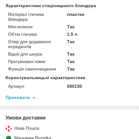
Характеристики стаціонарного блендера
Матеріал глечика
пластик
блендера
Міні-млинок
Так
Об'єм глечика
1.5 л
Отвір для додавання
Так
інгредієнтів
Відсік для шнура
Так
Прогумовані ніжки
Так
Функція самоочищення
Так
Користувальницькі характеристики
Артикул
090130
Приховати
Умови доставки
Нова Пошта
Магазини Rozetka