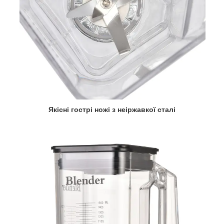
Якісні гострі ножі з неіржавкої сталі