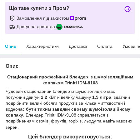
Що таке купити з Пром?
Замовлення під захистом
Доступна доставка
Опис
Характеристики
Доставка
Оплата
Умови п
Опис
Стаціонарний професійний блендер із шумоізоляційним
ковпаком Triniti IDM-9108
Чудовий стаціонарний блендер із шумоізоляцією має
потужний двигун
2.2 кВт
и велику чашуну
1,5 літра
, здатний
подрібнити великі обсяги продуктів за кілька миттєвостей і
водночас
бути тихим завдяки своєму шумоізоляційному
ковпаку
. Блендер Triniti IDM-9108 справляється з
подрібненням овочів, фруктів, горіхів, льоду та навіть кавових
зерен.
Цей блендер використовується: