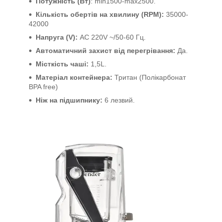
Потужність (Вт)
: min1500-max2500.
Кількість обертів на хвилину (RPM):
35000-
42000
Напруга (V):
AC 220V ~/50-60 Гц.
Автоматичний захист від перегрівання:
Да.
Місткість чаші:
1,5L.
Матеріал контейнера:
Тритан (Полікарбонат
BPA free)
Ніж на підшипнику:
6 лезвий.