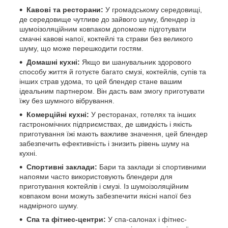
Кавові та ресторани:
У громадському середовищі,
де середовище чутливе до зайвого шуму, блендер із
шумоізоляційним ковпаком допоможе підготувати
смачні кавові напої, коктейлі та страви без великого
шуму, що може перешкодити гостям.
Домашні кухні:
Якщо ви шанувальник здорового
способу життя й готуєте багато смузі, коктейлів, супів та
інших страв удома, то цей блендер стане вашим
ідеальним партнером. Він дасть вам змогу приготувати
їжу без шумного вібрування.
Комерційні кухні:
У ресторанах, готелях та інших
гастрономічних підприємствах, де швидкість і якість
приготування їжі мають важливе значення, цей блендер
забезпечить ефективність і знизить рівень шуму на
кухні.
Спортивні заклади:
Бари та заклади зі спортивними
напоями часто використовують блендери для
приготування коктейлів і смузі. Із шумоізоляційним
ковпаком вони можуть забезпечити якісні напої без
надмірного шуму.
Спа та фітнес-центри:
У спа-салонах і фітнес-