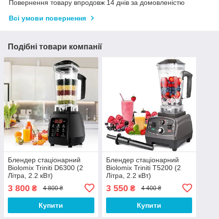
Повернення товару впродовж 14 днів за домовленістю
Всі умови повернення
Подібні товари компанії
Блендер стаціонарний
Блендер стаціонарний
Biolomix Triniti D6300 (2
Biolomix Triniti T5200 (2
Літра, 2.2 кВт)
Літра, 2.2 кВт)
професійний блендер з
професійний блендер з
3 800
3 550
₴
₴
4 800 ₴
4 400 ₴
чашею для смузі, фрешів,
чашею для смузі, фрешів,
коктейлів
коктейлів
Купити
Купити