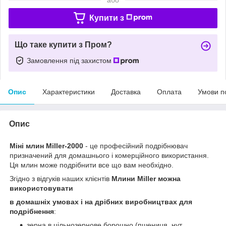
Купити з
Що таке купити з Пром?
Замовлення під захистом
Опис
Характеристики
Доставка
Оплата
Умови п
Опис
Міні млин
Miller
-2000
- це професійний подрібнювач
призначений для домашнього і комерційного використання.
Ця млин може подрібнити все що вам необхідно.
Згідно з відгуків наших клієнтів
Млини Miller
можна
використовувати
в домашніх умовах і на дрібних виробництвах
для
подрібнення
:
зерна в цільнозернове борошно (пшениця, нут,