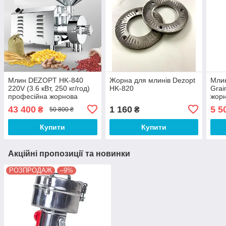
Млин DEZOPT HK-840
Жорна для млинів Dezopt
Млин
220V (3.6 кВт, 250 кг/год)
HK-820
Grai
професійна жорнова
жор
мукомолка для сухих
43 400
1 160
5 5
₴
₴
50 800 ₴
сипучих матеріалів
Купити
Купити
Акційні пропозиції та новинки
РОЗПРОДАЖ
–9%