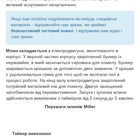
великий асортимент неорганічних.
Якщо вам потрібно подрібнювати які-небудь специфічні
матеріали – відправляйте нам зразки, ми зробимо
безкоштовний тестовий помел
. І відправимо вам відео і
самі зразки.
Млин складається з
електродвигуна, змонтованого в
корпусі. У верхній частині корпусу закріплений бункер їх
нержавійки, в який засипається сировина для помелу. Бункер
закривається кришкою за допомогою двох зажимом. У кришке
є ущільнювальна гумка для того щоб не вилітала пил в
процесі роботи. На кінці валу електродвигуна закріплений
потрійний металевий ніж для помелу. Двигун захищений
запобіжником від перевантаження. Запуск і зупинка млини
здійснюється вимикачем з таймером від 5 секунд до 5 хвилин.
Переваги млинів Miller
Таймер вимкнення