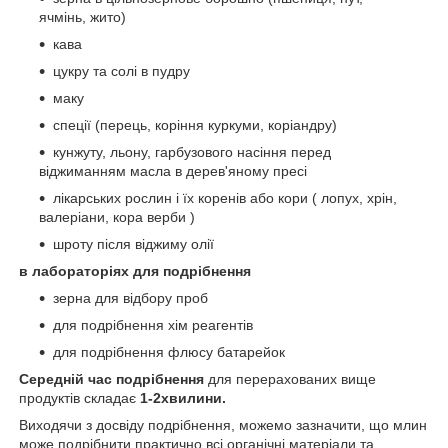
ячмінь, жито)
кава
цукру та солі в пудру
маку
спеції (перець, коріння куркуми, коріандру)
кунжуту, льону, гарбузового насіння перед
віджиманням масла в дерев'яному пресі
лікарських рослин і їх коренів або кори ( лопух, хрін,
валеріани, кора верби )
шроту після віджиму олії
в лабораторіях для подрібнення
зерна для відбору проб
для подрібнення хім реагентів
для подрібнення флюсу батарейок
Середній час подрібнення
для перерахованих вище
продуктів складає
1-2хвилини.
Виходячи з досвіду подрібнення, можемо зазначити, що млин
може подрібнити практично всі органічні матеріали та