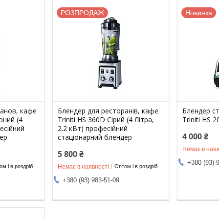
РОЗПРОДАЖ
Новинка
анов, кафе
Блендер для ресторанів, кафе
Блендер ст
оний (4
Triniti HS 360D Сірий (4 Літра,
Triniti HS 
фесійний
2.2 кВт) професійний
4 000 ₴
ер
стаціонарний блендер
Немає в наяв
5 800 ₴
+380 (93) 
Немає в наявності
м і в роздріб
Оптом і в роздріб
+380 (93) 983-51-09