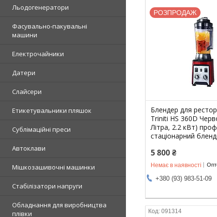
Льодогенератори
РОЗПРОДАЖ
Фасувально-пакувальні
машини
Електрочайники
Датери
Слайсери
Блендер для рестор
Етикетувальники пляшок
Triniti HS 360D Черв
Літра, 2.2 кВт) про
Сублімаційні преси
стаціонарний бленд
Автоклави
5 800 ₴
Немає в наявності
Опто
Мішкозашивочні машинки
+380 (93) 983-51-09
Стабілізатори напруги
Обладнання для виробництва
091314
плівки