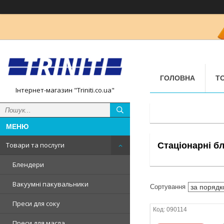
ГОЛОВНА
Т
Інтернет-магазин "Triniti.co.ua"
Стаціонарні б
Товари та послуги
Блендери
Вакуумні пакувальники
Преси для соку
090114
Преси для масла