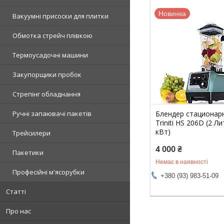
Новинка
Вакуумні присоски для плитки
Обмотка стрейч плівкою
Термоусадочні машини
Закупорщики пробок
Стрепінг обладнання
Блендер стационар
Ручні запаювачі пакетів
Triniti HS 206D (2 Ли
кВт)
Трейсилери
4 000 ₴
Пакетики
Немає в наявності
Професійні м'ясорубки
+380 (93) 983-51-09
Статті
Про нас