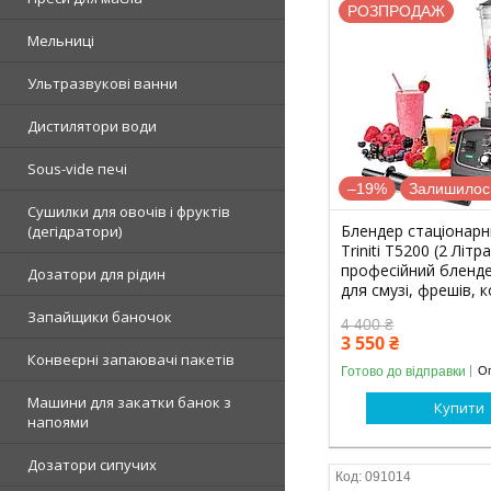
РОЗПРОДАЖ
Мельниці
Ультразвукові ванни
Дистилятори води
Sous-vide печі
–19%
Залишилось
Сушилки для овочів і фруктів
Блендер стаціонарн
(дегідратори)
Triniti T5200 (2 Літра
професійний бленд
Дозатори для рідин
для смузі, фрешів, 
Запайщики баночок
4 400 ₴
3 550 ₴
Конвеєрні запаювачі пакетів
Готово до відправки
Оп
Машини для закатки банок з
Купити
напоями
Дозатори сипучих
091014