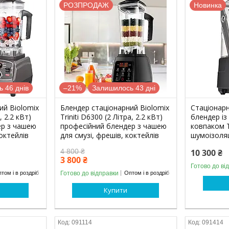
РОЗПРОДАЖ
Новинка
 46 днів
–21%
Залишилось 43 дні
ий Biolomix
Блендер стаціонарний Biolomix
Стаціонар
, 2.2 кВт)
Triniti D6300 (2 Літра, 2.2 кВт)
блендер із
ер з чашею
професійний блендер з чашею
ковпаком Tr
коктейлів
для смузі, фрешів, коктейлів
шумоізоля
4 800 ₴
10 300 ₴
3 800 ₴
Готово до ві
Готово до відправки
том і в роздріб
Оптом і в роздріб
Купити
091114
091414