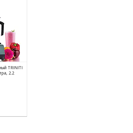
ный TRINITI
тра, 2.2