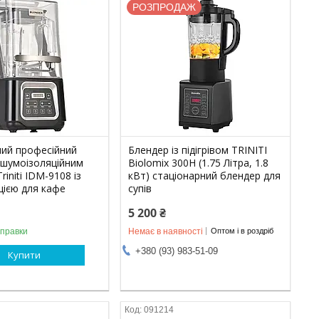
РОЗПРОДАЖ
ний професійний
Блендер із підігрівом TRINITI
 шумоізоляційним
Biolomix 300H (1.75 Літра, 1.8
initi IDM-9108 із
кВт) стаціонарний блендер для
цією для кафе
супів
5 200 ₴
дправки
Немає в наявності
Оптом і в роздріб
+380 (93) 983-51-09
Купити
091214