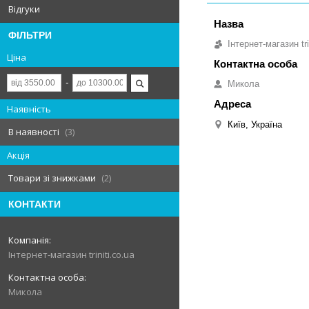
Відгуки
ФІЛЬТРИ
Інтернет-магазин tri
Ціна
Микола
Наявність
Київ, Україна
В наявності
3
Акція
Товари зі знижками
2
КОНТАКТИ
Інтернет-магазин triniti.co.ua
Микола